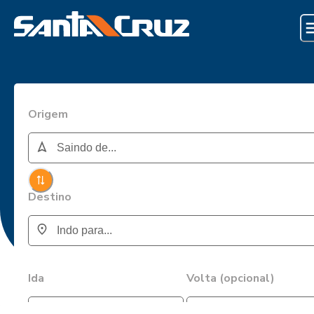
Origem
Destino
Ida
Volta (opcional)