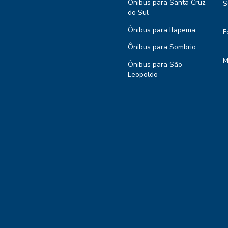
Ônibus para Santa Cruz
S
do Sul
Ônibus para Itapema
F
Ônibus para Sombrio
M
Ônibus para São
Leopoldo