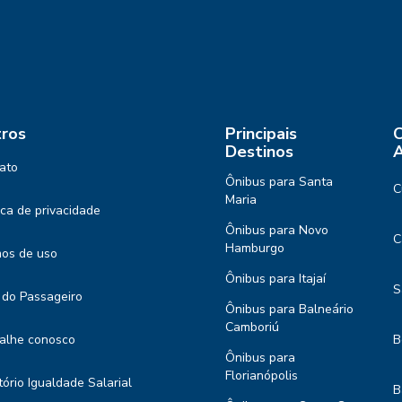
ros
Principais
C
Destinos
A
ato
Ônibus para Santa
C
Maria
tica de privacidade
Ônibus para Novo
C
Hamburgo
os de uso
Ônibus para Itajaí
S
 do Passageiro
Ônibus para Balneário
Camboriú
alhe conosco
B
Ônibus para
Florianópolis
tório Igualdade Salarial
B