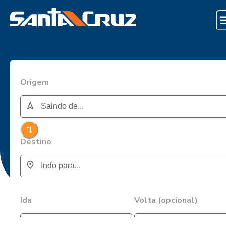
Origem
Destino
Ida
Volta (opcional)