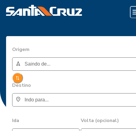
Origem
Destino
Ida
Volta (opcional)