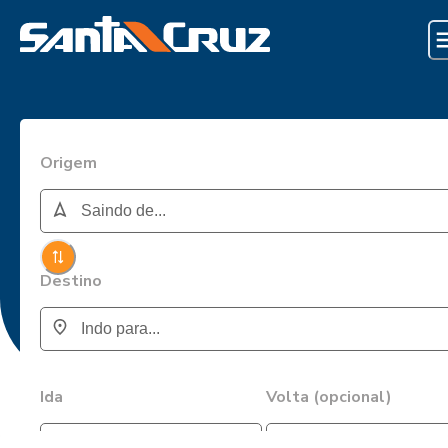
Origem
Destino
Ida
Volta (opcional)