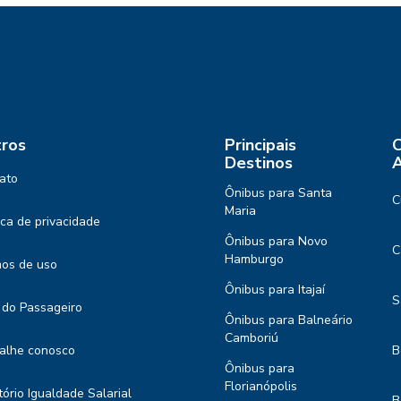
ros
Principais
C
Destinos
A
ato
Ônibus para Santa
C
Maria
tica de privacidade
Ônibus para Novo
C
Hamburgo
os de uso
Ônibus para Itajaí
S
 do Passageiro
Ônibus para Balneário
Camboriú
alhe conosco
B
Ônibus para
Florianópolis
tório Igualdade Salarial
B