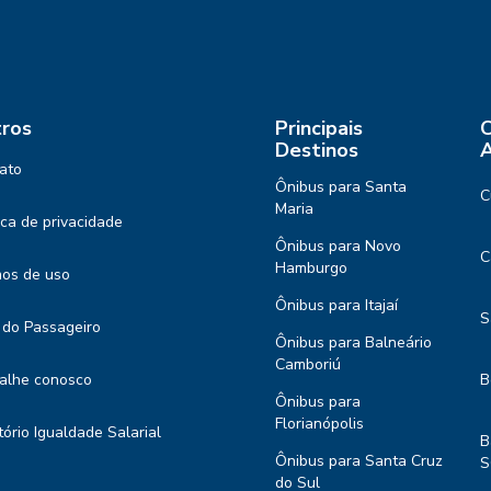
ros
Principais
C
Destinos
A
ato
Ônibus para Santa
C
Maria
tica de privacidade
Ônibus para Novo
C
Hamburgo
os de uso
Ônibus para Itajaí
S
 do Passageiro
Ônibus para Balneário
Camboriú
alhe conosco
B
Ônibus para
Florianópolis
tório Igualdade Salarial
B
Ônibus para Santa Cruz
S
do Sul