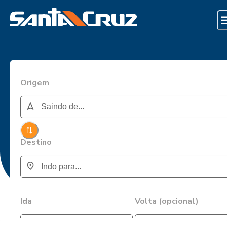
Origem
Destino
Ida
Volta (opcional)