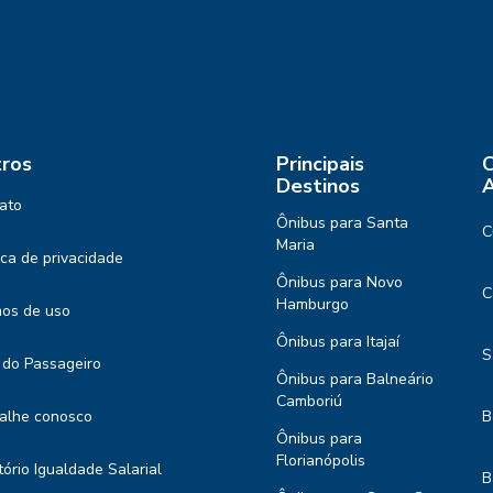
ros
Principais
C
Destinos
A
ato
Ônibus para Santa
C
Maria
tica de privacidade
Ônibus para Novo
C
Hamburgo
os de uso
Ônibus para Itajaí
S
 do Passageiro
Ônibus para Balneário
Camboriú
alhe conosco
B
Ônibus para
Florianópolis
tório Igualdade Salarial
B