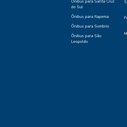
Ônibus para Santa Cruz
S
do Sul
Ônibus para Itapema
F
Ônibus para Sombrio
M
Ônibus para São
Leopoldo