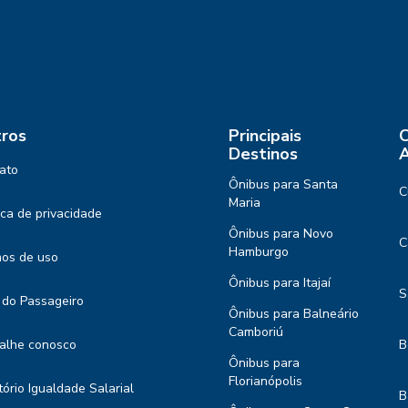
ros
Principais
C
Destinos
A
ato
Ônibus para Santa
C
Maria
tica de privacidade
Ônibus para Novo
C
Hamburgo
os de uso
Ônibus para Itajaí
S
 do Passageiro
Ônibus para Balneário
Camboriú
alhe conosco
B
Ônibus para
Florianópolis
tório Igualdade Salarial
B