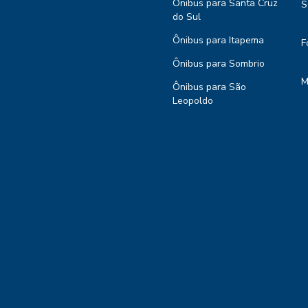
Ônibus para Santa Cruz
S
do Sul
Ônibus para Itapema
F
Ônibus para Sombrio
M
Ônibus para São
Leopoldo