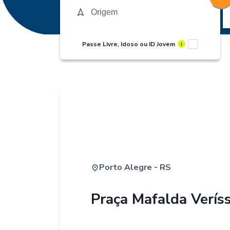
Passe Livre, Idoso ou ID Jovem
i
Porto Alegre - RS
Praça Mafalda Verís