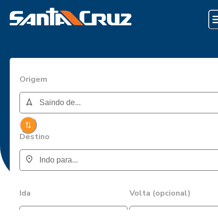
Origem
Destino
Ida
Volta (opcional)