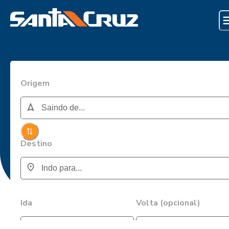
Origem
Destino
Ida
Volta (opcional)