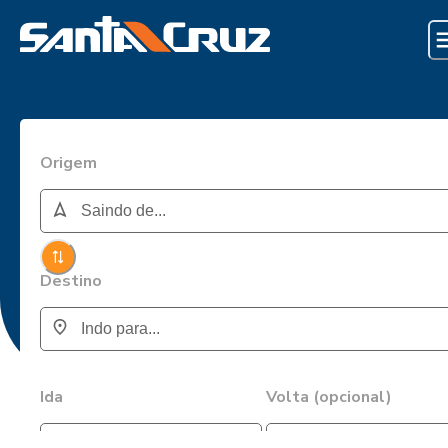
Origem
Destino
Ida
Volta (opcional)