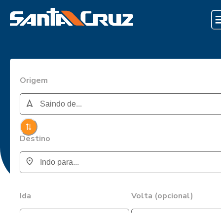
Origem
Destino
Ida
Volta (opcional)