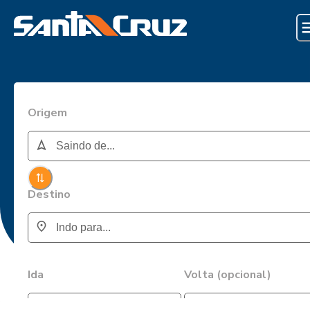
Origem
Destino
Ida
Volta (opcional)