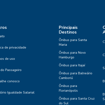
ros
Principais
C
Destinos
A
ato
Ônibus para Santa
C
Maria
tica de privacidade
Ônibus para Novo
C
Hamburgo
os de uso
Ônibus para Itajaí
S
 do Passageiro
Ônibus para Balneário
Camboriú
alhe conosco
B
Ônibus para
Florianópolis
tório Igualdade Salarial
B
Ônibus para Santa Cruz
S
do Sul