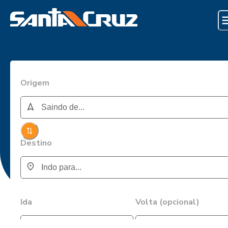
Origem
Destino
Ida
Volta (opcional)