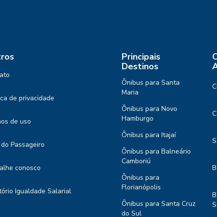
ros
Principais
C
Destinos
A
ato
Ônibus para Santa
C
Maria
tica de privacidade
Ônibus para Novo
C
Hamburgo
os de uso
Ônibus para Itajaí
S
 do Passageiro
Ônibus para Balneário
Camboriú
alhe conosco
B
Ônibus para
Florianópolis
tório Igualdade Salarial
B
Ônibus para Santa Cruz
S
do Sul