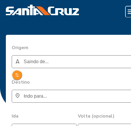
Origem
Destino
Ida
Volta (opcional)