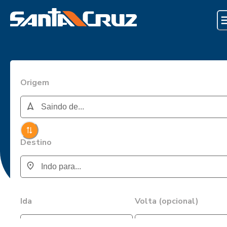
Origem
Destino
Ida
Volta (opcional)