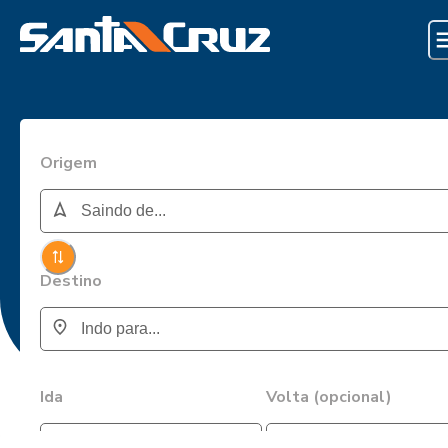
Origem
Destino
Ida
Volta (opcional)