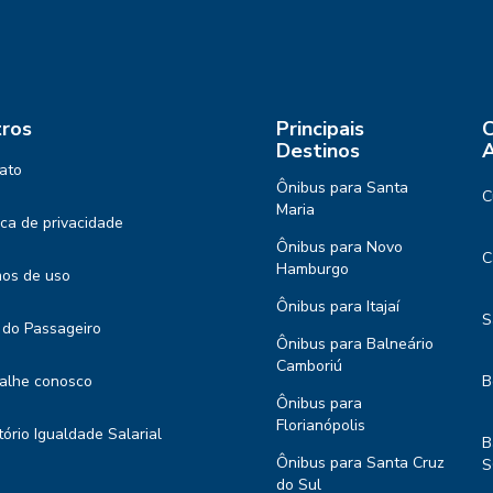
ros
Principais
C
Destinos
A
ato
Ônibus para Santa
C
Maria
tica de privacidade
Ônibus para Novo
C
Hamburgo
os de uso
Ônibus para Itajaí
S
 do Passageiro
Ônibus para Balneário
Camboriú
alhe conosco
B
Ônibus para
Florianópolis
tório Igualdade Salarial
B
Ônibus para Santa Cruz
S
do Sul