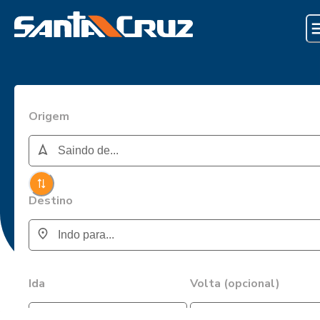
Origem
Destino
Ida
Volta (opcional)