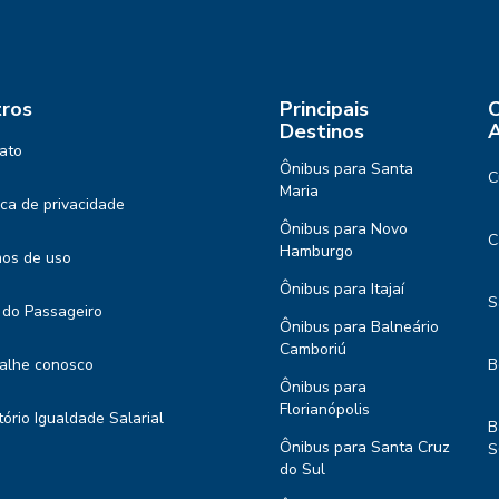
ros
Principais
C
Destinos
A
ato
Ônibus para Santa
C
Maria
tica de privacidade
Ônibus para Novo
C
Hamburgo
os de uso
Ônibus para Itajaí
S
 do Passageiro
Ônibus para Balneário
Camboriú
alhe conosco
B
Ônibus para
Florianópolis
tório Igualdade Salarial
B
Ônibus para Santa Cruz
S
do Sul