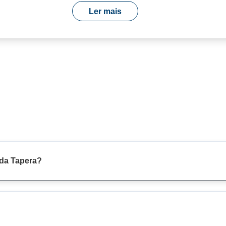
Ler mais
 da Tapera?