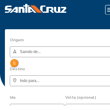
Origem
Destino
Ida
Volta (opcional)