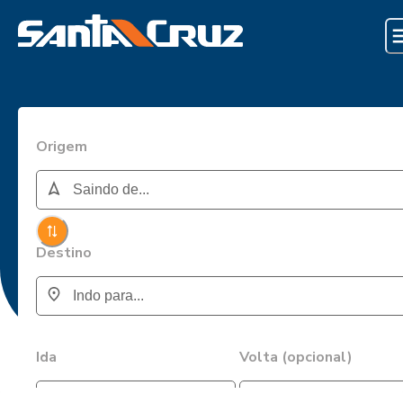
Origem
Destino
Ida
Volta (opcional)