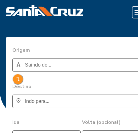
Origem
Destino
Ida
Volta (opcional)