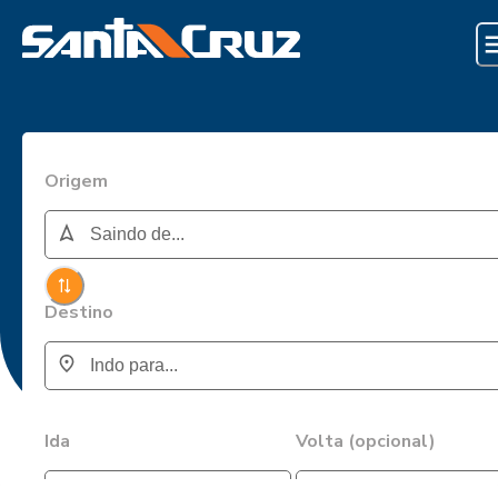
Origem
Destino
Ida
Volta (opcional)