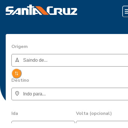
Origem
Destino
Ida
Volta (opcional)