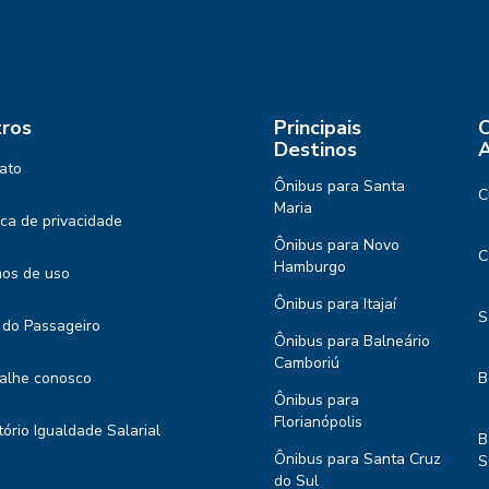
ros
Principais
C
Destinos
A
ato
Ônibus para Santa
C
Maria
tica de privacidade
Ônibus para Novo
C
Hamburgo
os de uso
Ônibus para Itajaí
S
 do Passageiro
Ônibus para Balneário
Camboriú
alhe conosco
B
Ônibus para
Florianópolis
tório Igualdade Salarial
B
Ônibus para Santa Cruz
S
do Sul