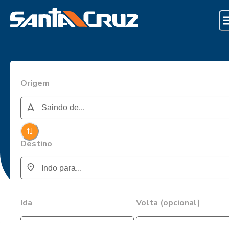
Origem
Destino
Ida
Volta (opcional)