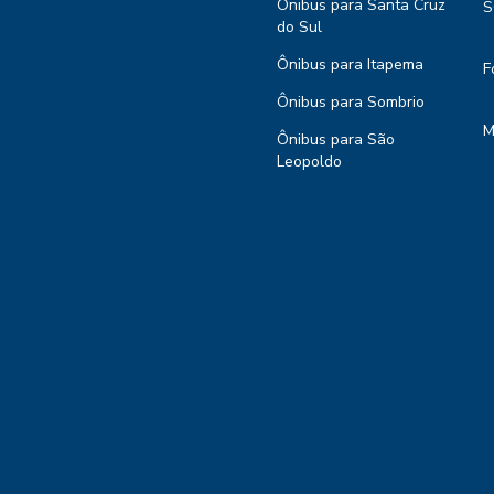
Ônibus para Santa Cruz
S
do Sul
Ônibus para Itapema
F
Ônibus para Sombrio
M
Ônibus para São
Leopoldo