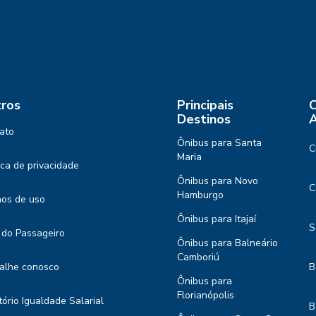
ros
Principais
C
Destinos
A
ato
Ônibus para Santa
C
Maria
tica de privacidade
Ônibus para Novo
C
Hamburgo
os de uso
Ônibus para Itajaí
S
 do Passageiro
Ônibus para Balneário
Camboriú
alhe conosco
B
Ônibus para
Florianópolis
tório Igualdade Salarial
B