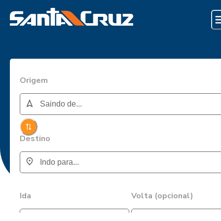
Origem
Destino
Ida
Volta (opcional)