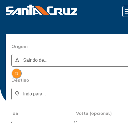
Origem
Destino
Ida
Volta (opcional)