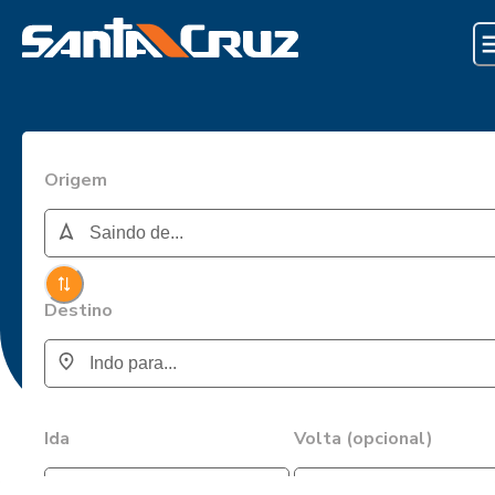
Origem
Destino
Ida
Volta (opcional)