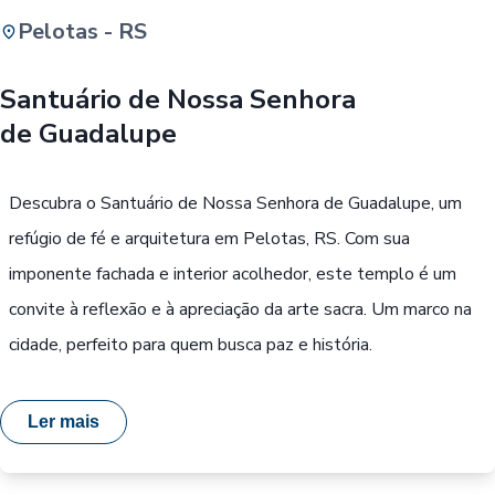
Pelotas - RS
Buscar
Santuário de Nossa Senhora
de Guadalupe
Passe Livre, Idoso ou ID Jovem
i
Descubra o Santuário de Nossa Senhora de Guadalupe, um
refúgio de fé e arquitetura em Pelotas, RS. Com sua
imponente fachada e interior acolhedor, este templo é um
convite à reflexão e à apreciação da arte sacra. Um marco na
cidade, perfeito para quem busca paz e história.
Ler mais