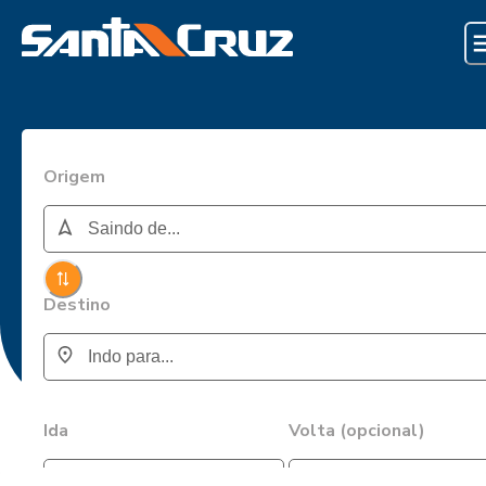
Origem
Destino
Ida
Volta (opcional)