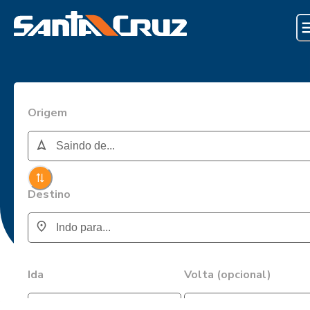
Origem
Destino
Ida
Volta (opcional)