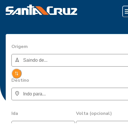
Origem
Destino
Ida
Volta (opcional)