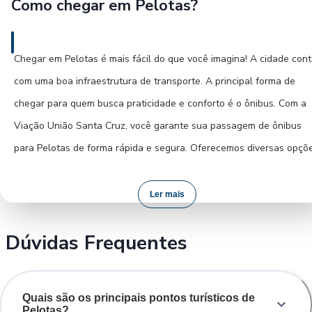
Como chegar em Pelotas?
Para explorar a região da Lagoa dos Patos, como o Laranjal, os
ônibus também são uma alternativa. Alugar um carro pode ser um
boa opção para quem deseja maior liberdade para explorar os
Chegar em Pelotas é mais fácil do que você imagina! A cidade con
arredores e os atrativos mais distantes da cidade, mas não é
com uma boa infraestrutura de transporte. A principal forma de
essencial para uma visita focada no centro e seus arredores.
chegar para quem busca praticidade e conforto é o ônibus. Com a
Viação União Santa Cruz, você garante sua passagem de ônibus
para Pelotas de forma rápida e segura. Oferecemos diversas opçõ
de horários e poltronas que proporcionam o máximo de conforto
durante a viagem. Além disso, a compra da sua passagem online é
Ler mais
simples e permite que você se organize com antecedência, evitand
Dúvidas Frequentes
imprevistos. Viajar de ônibus com a gente é a certeza de uma jorn
tranquila e prazerosa até o seu destino.
Quais são os principais pontos turísticos de
Pelotas?