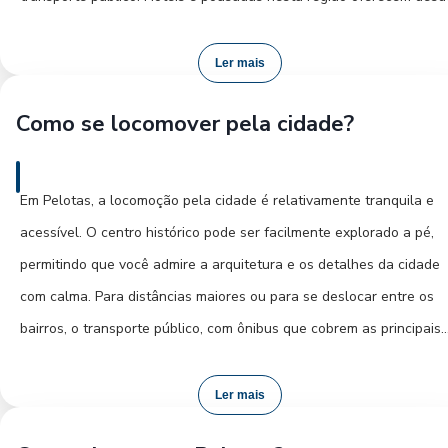
a autêntica experiência gastronômica pelotense.
opções mais econômicas até estabelecimentos com maior estrutur
A região do Laranjal, por outro lado, é ideal para quem prefere um
Ler mais
ambiente mais tranquilo, próximo à natureza e à Lagoa dos Patos,
Como se locomover pela cidade?
oferecendo pousadas charmosas e com vistas privilegiadas. Para
quem busca um bom custo-benefício, vale a pena pesquisar em
bairros adjacentes ao centro, que podem oferecer tarifas mais
Em Pelotas, a locomoção pela cidade é relativamente tranquila e
acessíveis sem comprometer o acesso às comodidades da cidade.
acessível. O centro histórico pode ser facilmente explorado a pé,
Planeje com antecedência e encontre a hospedagem que melhor s
permitindo que você admire a arquitetura e os detalhes da cidade
adapta às suas necessidades e ao seu estilo de viagem.
com calma. Para distâncias maiores ou para se deslocar entre os
bairros, o transporte público, com ônibus que cobrem as principais
rotas, é uma opção econômica e eficiente. Aplicativos de transport
por carro também estão disponíveis e oferecem comodidade,
Ler mais
especialmente à noite ou para quem busca um trajeto mais direto.