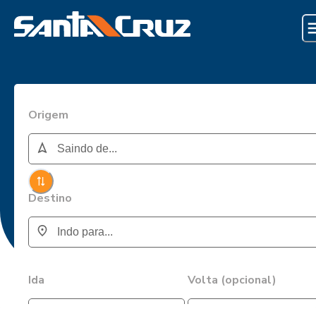
Origem
Destino
Ida
Volta (opcional)