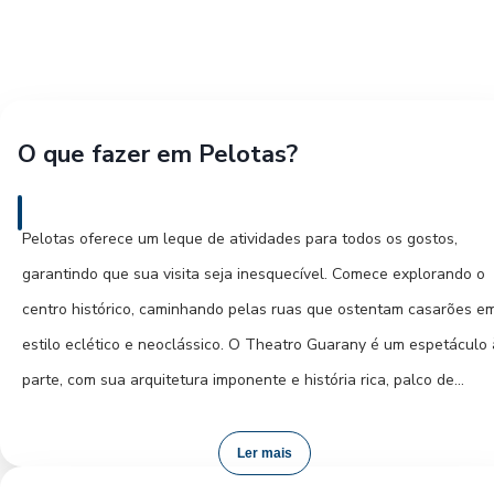
O que fazer em Pelotas?
Pelotas oferece um leque de atividades para todos os gostos,
garantindo que sua visita seja inesquecível. Comece explorando o
centro histórico, caminhando pelas ruas que ostentam casarões e
estilo eclético e neoclássico. O Theatro Guarany é um espetáculo 
parte, com sua arquitetura imponente e história rica, palco de
importantes manifestações artísticas. A Basílica Menor Nossa
Senhora da Conceição é um marco religioso e arquitetônico que
Ler mais
merece sua atenção. Para um contato com a natureza e um visual