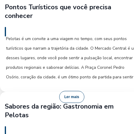
Pontos Turísticos que você precisa
deslumbrante, um passeio pela orla da Lagoa dos Patos é imperdív
conhecer
especialmente ao pôr do sol. Visite o Laranjal, um balneário
charmoso que convida a um banho refrescante ou a um simples
momento de contemplação. À noite, o centro ganha vida com bare
Pelotas é um convite a uma viagem no tempo, com seus pontos
restaurantes que oferecem desde a culinária local até opções mai
turísticos que narram a trajetória da cidade. O Mercado Central é 
contemporâneas. Não deixe de conferir a cena cultural com
desses lugares, onde você pode sentir a pulsação local, encontrar
apresentações e eventos que frequentemente acontecem na cidad
produtos regionais e saborear delícias. A Praça Coronel Pedro
muitas vezes gratuitos ou com preços acessíveis.
Osório, coração da cidade, é um ótimo ponto de partida para sentir
atmosfera pelotense. Os casarões históricos como o Palacete de
Pedra e o Solar Sampaio são testemunhas silenciosas da época d
Ler mais
Sabores da região: Gastronomia em
ouro do charque. A Catedral de São Francisco de Paula, com sua
Pelotas
arquitetura imponente, é outro local de grande relevância histórica
religiosa. Para os amantes de história e cultura, o Museu de Arte