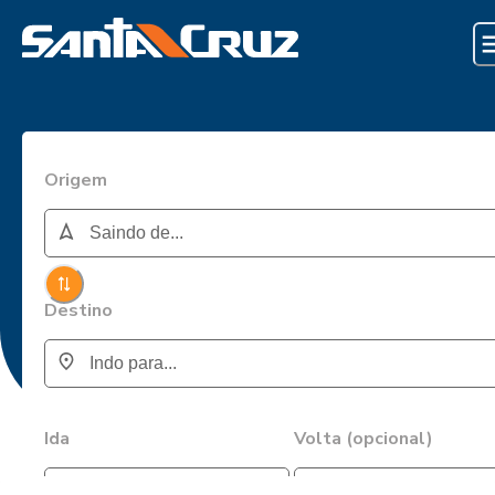
Origem
Destino
Ida
Volta (opcional)