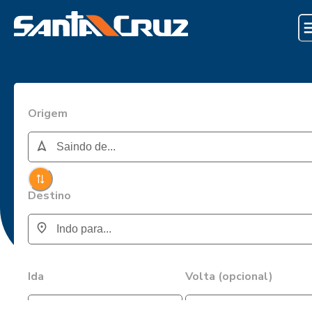
Origem
Destino
Ida
Volta (opcional)