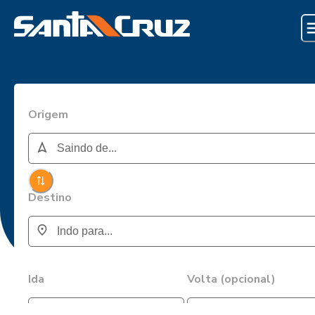
Origem
Destino
Ida
Volta (opcional)