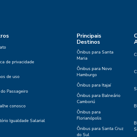
ros
Principais
C
Destinos
A
ato
Ônibus para Santa
C
Maria
tica de privacidade
Ônibus para Novo
C
Hamburgo
os de uso
Ônibus para Itajaí
S
 do Passageiro
Ônibus para Balneário
Camboriú
alhe conosco
B
Ônibus para
Florianópolis
tório Igualdade Salarial
B
Ônibus para Santa Cruz
S
do Sul