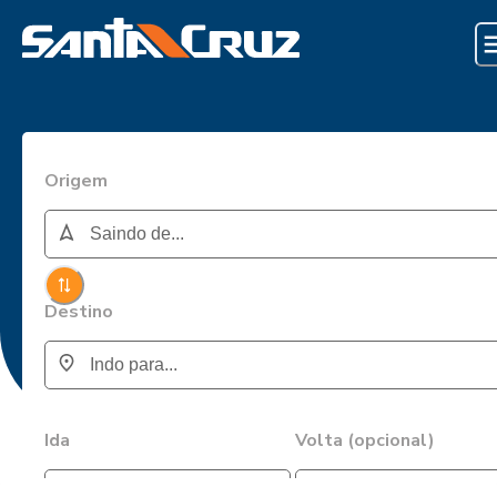
Origem
Destino
Ida
Volta (opcional)