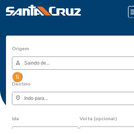
Origem
Destino
Ida
Volta (opcional)