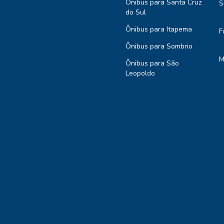
Ônibus para Santa Cruz
S
do Sul
Ônibus para Itapema
F
Ônibus para Sombrio
M
Ônibus para São
Leopoldo