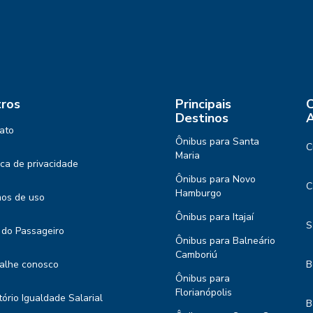
ros
Principais
C
Destinos
A
ato
Ônibus para Santa
C
Maria
tica de privacidade
Ônibus para Novo
C
Hamburgo
os de uso
Ônibus para Itajaí
S
 do Passageiro
Ônibus para Balneário
Camboriú
alhe conosco
B
Ônibus para
Florianópolis
tório Igualdade Salarial
B