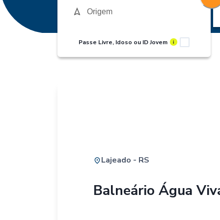
Passe Livre, Idoso ou ID Jovem
i
Lajeado - RS
Balneário Água Viv