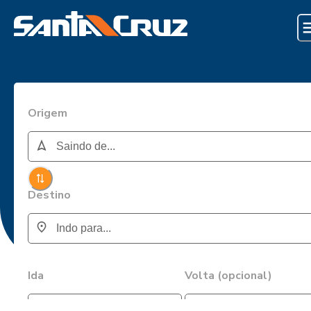
Origem
Destino
Ida
Volta (opcional)