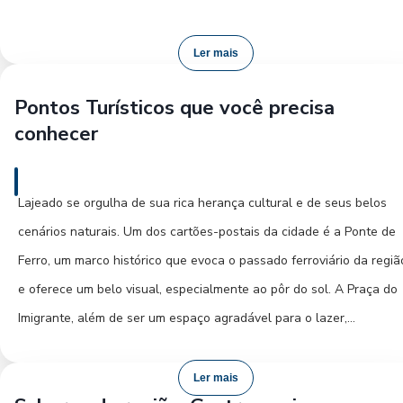
amantes da natureza, o Parque do Imigrante é um convite à
contemplação, com sua rica vegetação e áreas verdes perfeitas pa
Ler mais
relaxar.
Pontos Turísticos que você precisa
conhecer
Aos interessados em história e cultura, o Museu Histórico e de Art
de Lajeado (MHANAL) é uma parada obrigatória, guardando
memórias e artefatos que narram a trajetória da cidade. A Igreja
Lajeado se orgulha de sua rica herança cultural e de seus belos
Matriz de São Sebastião Mártir, com sua imponente arquitetura,
cenários naturais. Um dos cartões-postais da cidade é a Ponte de
também merece destaque. Para a vida noturna, Lajeado oferece
Ferro, um marco histórico que evoca o passado ferroviário da regiã
opções variadas, desde bares com música ao vivo até restaurantes
e oferece um belo visual, especialmente ao pôr do sol. A Praça do
que servem pratos deliciosos.
Imigrante, além de ser um espaço agradável para o lazer,
homenageia os pioneiros que construíram Lajeado, sendo um local
Dicas práticas para aproveitar ao máximo: confira a programação
memória e de encontro da comunidade.
Ler mais
cultural local, pois frequentemente há eventos e feiras que celeb