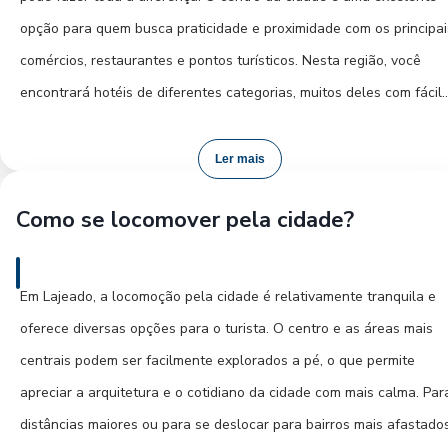
uma experiência autêntica, procure por restaurantes familiares e
opção para quem busca praticidade e proximidade com os principai
estabelecimentos que ofereçam o "prato feito" colonial, uma opçã
comércios, restaurantes e pontos turísticos. Nesta região, você
saborosa e farta que permite degustar vários quitutes.
encontrará hotéis de diferentes categorias, muitos deles com fácil
acesso à Beira-Rio e a atrações culturais.
Bairros como o centro e regiões próximas à área rural costumam
Ler mais
concentrar os melhores locais para experimentar esses sabores. 
Outra região a considerar são os bairros residenciais mais tranquil
deixe de provar os vinhos e sucos produzidos localmente, que
Como se locomover pela cidade?
que podem oferecer um custo-benefício mais vantajoso e um
complementam perfeitamente qualquer refeição. Em Lajeado, a me
ambiente mais sereno, ideal para quem viaja em família ou busca
farta e o sabor inigualável da comida são um convite para vivencia
sossego. Para quem pretende explorar as belezas naturais e a rot
Em Lajeado, a locomoção pela cidade é relativamente tranquila e
cultura local de forma deliciosa.
turística do Vale do Taquari, considerar hospedagens nos arredore
oferece diversas opções para o turista. O centro e as áreas mais
da cidade, em estabelecimentos com propostas mais rústicas ou
centrais podem ser facilmente explorados a pé, o que permite
charmosas, pode ser uma alternativa interessante.
apreciar a arquitetura e o cotidiano da cidade com mais calma. Par
distâncias maiores ou para se deslocar para bairros mais afastados
Ao planejar sua visita, avalie suas prioridades: se prefere agito e