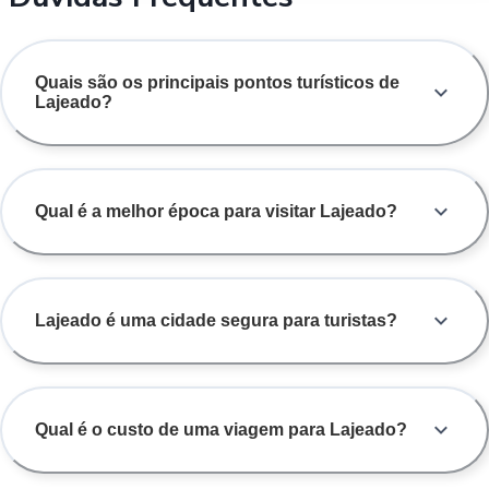
manter dentro de Lajeado, as opções de táxi, aplicativos e ônibus
conservado, mas também a segurança de uma empresa com tradiç
costumam suprir as necessidades da maioria dos visitantes.
no transporte rodoviário. Com a gente, você pode comparar preços
Quais são os principais pontos turísticos de
escolher os melhores horários e comprar sua passagem online de
Lajeado?
forma rápida e segura, antecipando sua visita a Lajeado com
tranquilidade.
Qual é a melhor época para visitar Lajeado?
Para quem prefere viajar de avião, o aeroporto mais próximo é o
Aeroporto Internacional Salgado Filho (POA), em Porto Alegre. De l
é possível seguir para Lajeado de carro alugado, ônibus ou
Lajeado é uma cidade segura para turistas?
transporte particular, em um trajeto de aproximadamente duas hor
Qual é o custo de uma viagem para Lajeado?