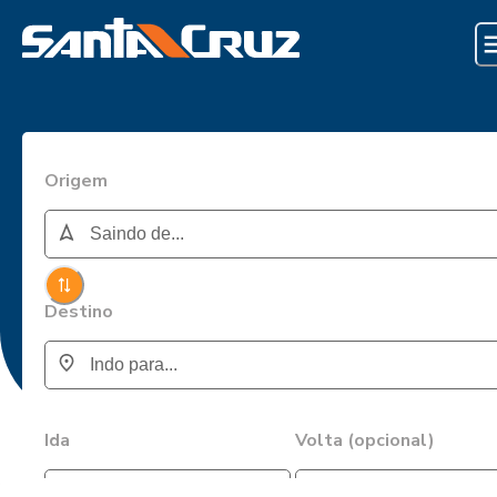
Origem
Destino
Ida
Volta (opcional)