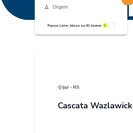
Passe Livre, Idoso ou ID Jovem
i
Ijuí - RS
Cascata Wazlawick