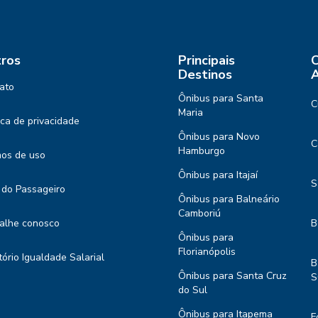
ros
Principais
C
Destinos
A
ato
Ônibus para Santa
C
Maria
tica de privacidade
Ônibus para Novo
C
Hamburgo
os de uso
Ônibus para Itajaí
S
 do Passageiro
Ônibus para Balneário
Camboriú
alhe conosco
B
Ônibus para
Florianópolis
tório Igualdade Salarial
B
Ônibus para Santa Cruz
S
do Sul
Ônibus para Itapema
F