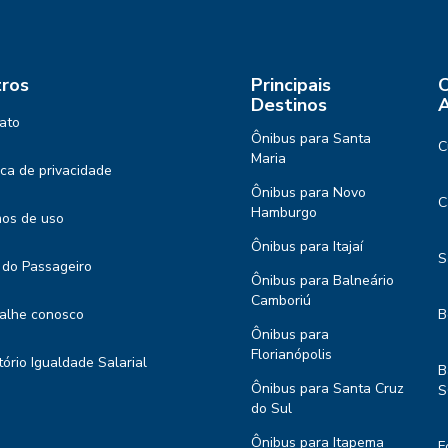
ros
Principais
C
Destinos
A
ato
Ônibus para Santa
C
Maria
tica de privacidade
Ônibus para Novo
C
Hamburgo
os de uso
Ônibus para Itajaí
S
 do Passageiro
Ônibus para Balneário
Camboriú
alhe conosco
B
Ônibus para
Florianópolis
tório Igualdade Salarial
B
Ônibus para Santa Cruz
S
do Sul
Ônibus para Itapema
F