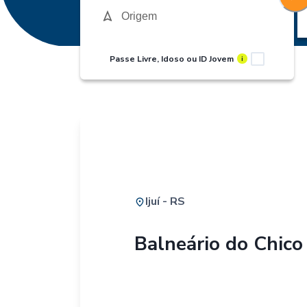
Passe Livre, Idoso ou ID Jovem
i
Ijuí - RS
Balneário do Chico